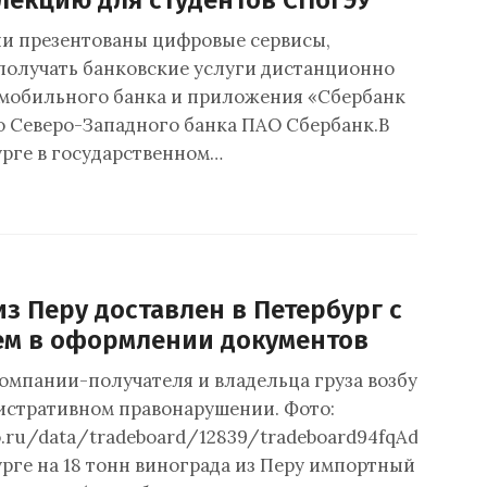
лекцию для студентов СПбГЭУ
и презентованы цифровые сервисы,
олучать банковские услуги дистанционно
мобильного банка и приложения «Сбербанк
о Северо-Западного банка ПАО Сбербанк.В
рге в государственном…
з Перу доставлен в Петербург с
м в оформлении документов
омпании-получателя и владельца груза возбуждено
истративном правонарушении. Фото:
fo.ru/data/tradeboard/12839/tradeboard94fqAd_img.j
рге на 18 тонн винограда из Перу импортный