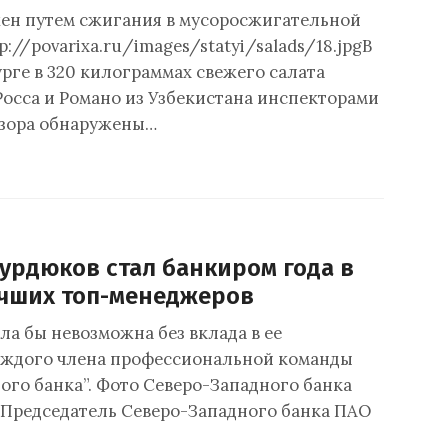
ен путем сжигания в мусоросжигательной
tp://povarixa.ru/images/statyi/salads/18.jpgВ
рге в 320 килограммах свежего салата
Росса и Романо из Узбекистана инспекторами
дзора обнаружены…
урдюков стал банкиром года в
учших топ-менеджеров
ла бы невозможна без вклада в ее
аждого члена профессиональной команды
ого банка”. Фото Северо-Западного банка
Председатель Северо-Западного банка ПАО