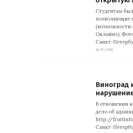
открытую 
Студентам был
позволяющие п
(возможности 
Онлайн»). Фот
Санкт-Петербу
14/12/2015
Виноград и
нарушение
В отношении к
дело об админ
http://fruitin
Санкт-Петербу