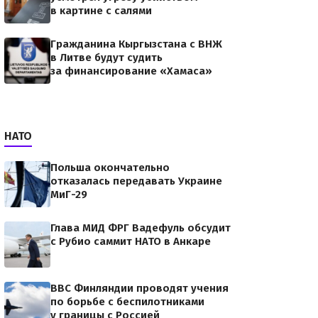
в картине с салями
Гражданина Кыргызстана с ВНЖ
в Литве будут судить
за финансирование «Хамаса»
НАТО
Польша окончательно
отказалась передавать Украине
МиГ-29
Глава МИД ФРГ Вадефуль обсудит
с Рубио саммит НАТО в Анкаре
pgВ
ВВС Финляндии проводят учения
по борьбе с беспилотниками
у границы с Россией