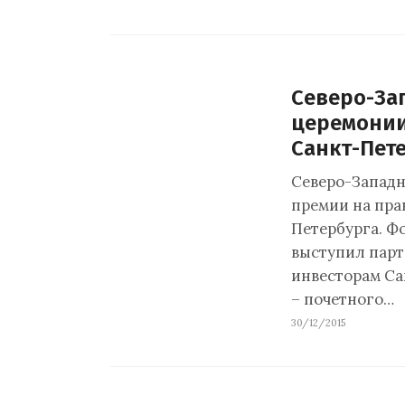
Северо-За
церемонии
Санкт-Пет
Северо-Западн
премии на пра
Петербурга. Ф
выступил парт
инвесторам Са
– почетного…
30/12/2015