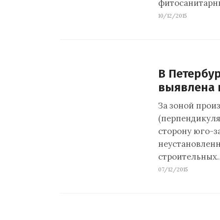
фитосанитарн
10/12/2015
В Петербу
выявлена 
За зоной произ
(перпендикуля
сторону юго-з
неустановленн
строительных
07/12/2015