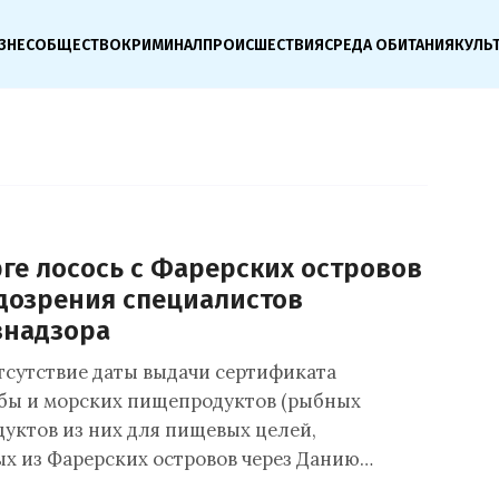
ЗНЕС
ОБЩЕСТВО
КРИМИНАЛ
ПРОИСШЕСТВИЯ
СРЕДА ОБИТАНИЯ
КУЛЬ
рге лосось с Фарерских островов
дозрения специалистов
знадзора
тсутствие даты выдачи сертификата
бы и морских пищепродуктов (рыбных
дуктов из них для пищевых целей,
х из Фарерских островов через Данию…