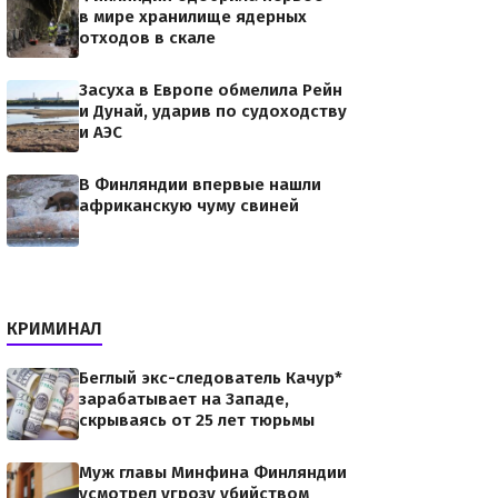
в мире хранилище ядерных
отходов в скале
Засуха в Европе обмелила Рейн
и Дунай, ударив по судоходству
и АЭС
В Финляндии впервые нашли
африканскую чуму свиней
КРИМИНАЛ
Беглый экс-следователь Качур*
зарабатывает на Западе,
скрываясь от 25 лет тюрьмы
Муж главы Минфина Финляндии
усмотрел угрозу убийством