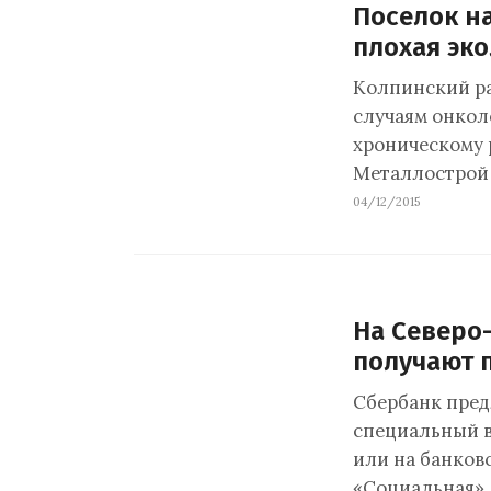
Поселок н
плохая эк
Колпинский ра
случаям онкол
хроническому 
Металлострой
04/12/2015
На Северо
получают 
Сбербанк пред
специальный 
или на банков
«Социальная».