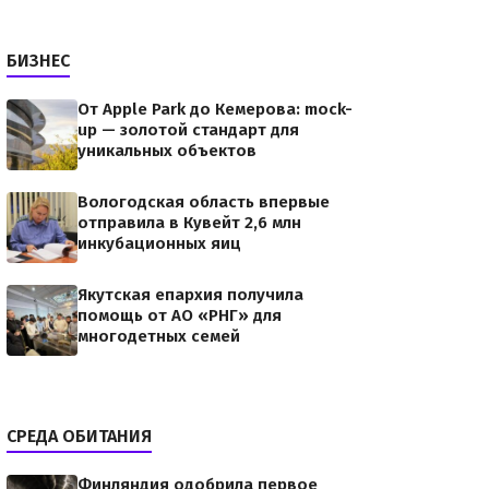
БИЗНЕС
От Apple Park до Кемерова: mock-
up — золотой стандарт для
уникальных объектов
Вологодская область впервые
отправила в Кувейт 2,6 млн
инкубационных яиц
Якутская епархия получила
помощь от АО «РНГ» для
многодетных семей
СРЕДА ОБИТАНИЯ
Финляндия одобрила первое