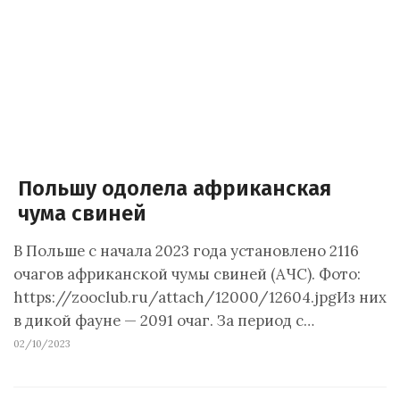
Польшу одолела африканская
чума свиней
В Польше с начала 2023 года установлено 2116
очагов африканской чумы свиней (АЧС). Фото:
https://zooclub.ru/attach/12000/12604.jpgИз них
в дикой фауне — 2091 очаг. За период с…
02/10/2023