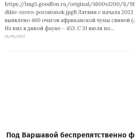
https://img5.goodfon.ru/original/1600x1200/8/9f/s
dikie-ozero-porosionok.jpgВ Латвии с начала 2023 г
выявлено 460 очагов африканской чумы свиней (АЧ
Из них в дикой фауне – 453. С 31 июля по…
25/08/2023
Под Варшавой беспрепятственно ф