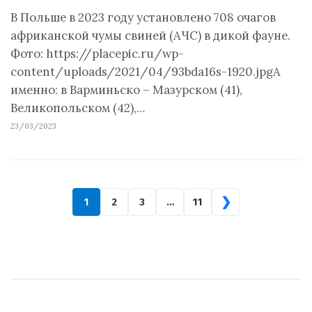
В Польше в 2023 году установлено 708 очагов
африканской чумы свиней (АЧС) в дикой фауне.
Фото: https://placepic.ru/wp-
content/uploads/2021/04/93bda16s-1920.jpgА
именно: в Варминьско – Мазурском (41),
Великопольском (42),…
23/03/2023
❯
1
2
3
…
11