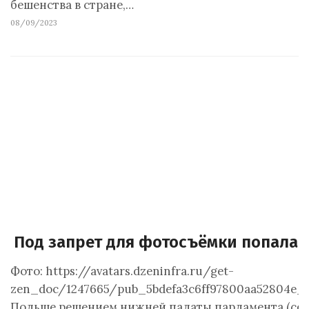
бешенства в стране,…
08/09/2023
Под запрет для фотосъёмки попала
Фото: https://avatars.dzeninfra.ru/get-
zen_doc/1247665/pub_5bdefa3c6ff97800aa52804e_5
Польше решением нижней палаты парламента (сейм