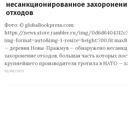
несанкционированное захоронение 
отходов
Фото: © globallookpress.com;
https://news.store.rambler.ru/img/0d6d6404312c3
img-format=auto&img-1-resize=height:700,fit:maxВ
— деревня Новы-Пражмув — обнаружено несанкци
захоронение отходов, большая часть которых пост
крупнейшего производителя тротила в НАТО — за
01/08/2023