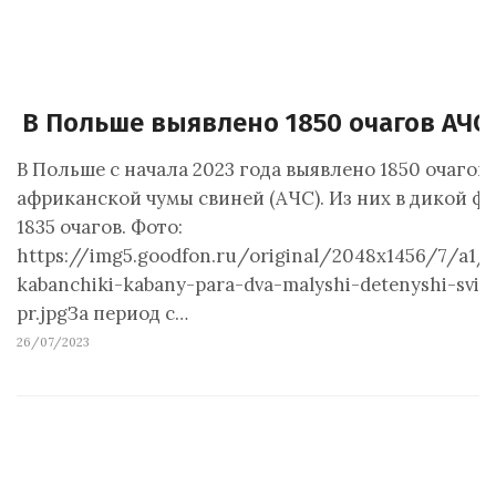
В Польше выявлено 1850 очагов АЧС
В Польше с начала 2023 года выявлено 1850 очагов
африканской чумы свиней (АЧС). Из них в дикой ф
1835 очагов. Фото:
https://img5.goodfon.ru/original/2048x1456/7/a1/
kabanchiki-kabany-para-dva-malyshi-detenyshi-svin
pr.jpgЗа период с…
26/07/2023