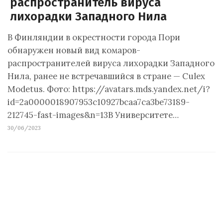
распространитель вируса
лихорадки Западного Нила
В Финляндии в окрестности города Пори
обнаружен новый вид комаров-
распространителей вируса лихорадки Западного
Нила, ранее не встречавшийся в стране — Culex
Modetus. Фото: https://avatars.mds.yandex.net/i?
id=2a0000018907953c10927bcaa7ca3be73189-
212745-fast-images&n=13В Университете…
30/06/2023