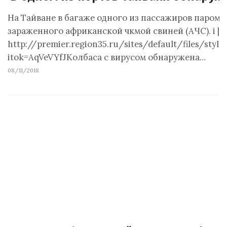
На Тайване в багаже одного из пассажиров парома
зараженного африканской чкмой свиней (АЧС). i | 
http://premier.region35.ru/sites/default/files/st
itok=AqVeVYfJКолбаса с вирусом обнаружена…
08/11/2018