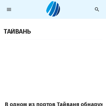
menu
search
ТАЙВАНЬ
В одном из портов Тайваня обнаруж