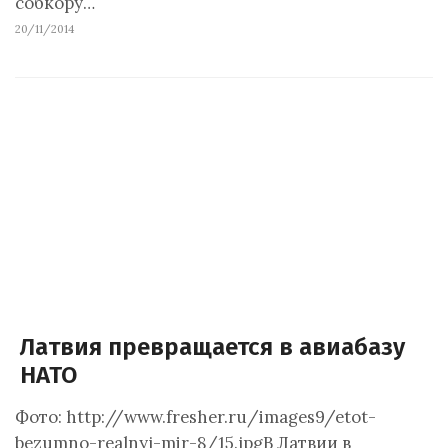
собкору…
20/11/2014
Латвия превращается в авиабазу
НАТО
Фото: http://www.fresher.ru/images9/etot-
bezumno-realnyj-mir-8/15.jpgВ Латвии в