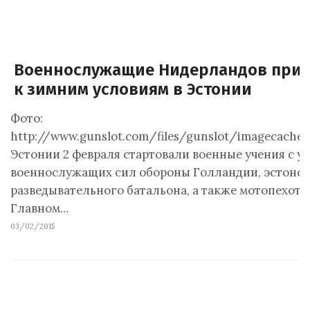
Военнослужащие Нидерландов прис
к зимним условиям в Эстонии
Фото:
http://www.gunslot.com/files/gunslot/imagecache
Эстонии 2 февраля стартовали военные учения с у
военнослужащих cил обороны Голландии, эстонс
разведывательного батальона, а также мотопехотн
Главном…
03/02/2015