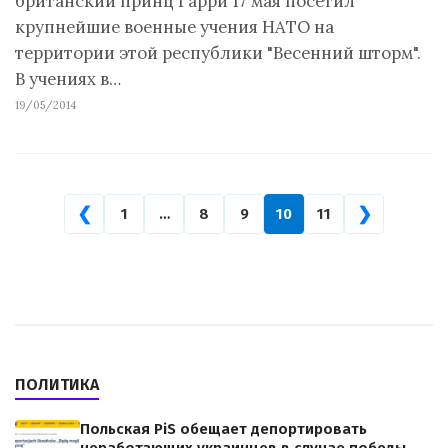
британский принц Гарри 17 мая посетил
крупнейшие военные учения НАТО на
территории этой республики "Весенний шторм".
В учениях в…
19/05/2014
❮
❯
1
…
8
9
10
11
ПОЛИТИКА
Польская PiS обещает депортировать