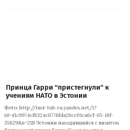
Принца Гарри "пристегнули" к
учениям НАТО в Эстонии
Фото: http://im4-tub-ru.yandex.net/i?
id=41c9974cf8324c0776fda26cc01ca6cf-05-16f-
35829&n=21В Эстонии находившийся с визитом