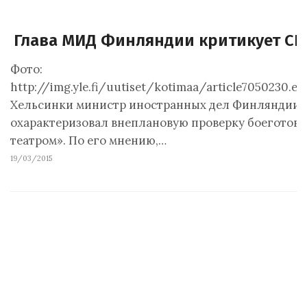
Глава МИД Финляндии критикует С
Фото:
http://img.yle.fi/uutiset/kotimaa/article7050230
Хельсинки министр иностранных дел Финляндии Э
охарактеризовал внеплановую проверку боеготов
театром». По его мнению,…
19/03/2015