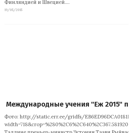
Финляндией и Швецией.…
19/05/2015
Международные учения "Еж 2015" п
Фото: http://static.err.ee/gridfs/EB6ED96DCA018
width=718&crop=%280%2C6%2C640%2C367.5819209039
Таллине премьер-министр Эстонии Таави Рыйвас вы