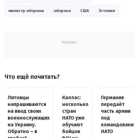
министр обороны
оборона
США
Эстония
РЕКЛАМА
Что ещё почитать?
Литовцы
Каллас:
Германия
напрашиваются
несколько
передаёт
на ввод своих
стран
часть армии
военнослужащих
НАТО уже
под
на Украину.
обучают
командование
Обратно – в
бойцов
НАТО