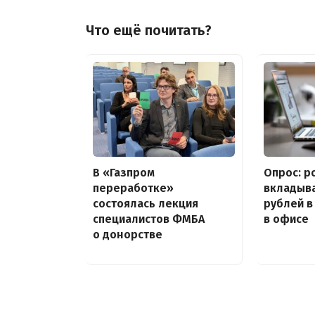
Что ещё почитать?
В «Газпром
Опрос: р
переработке»
вкладыва
состоялась лекция
рублей 
специалистов ФМБА
в офисе
о донорстве