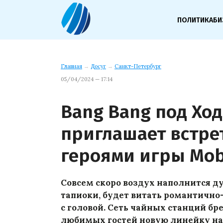
ПОЛИТИКА
БИ
Главная
→
Досуг
→
Санкт-Петербург
05/04/2024 — 17:14
Bang Bang под Ход
приглашает встрет
героями игры Mob
Совсем скоро воздух наполнится 
тапиоки, будет витать романтично
с головой. Сеть чайных станций бр
любимых гостей новую линейку на