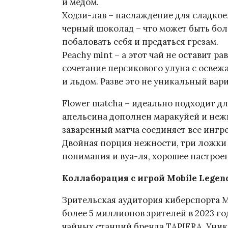
и медом.
Ходзи-лав – наслаждение для сладкоеж
черный шоколад – что может быть бо
побаловать себя и предаться грезам.
Peachy mint – а этот чай не оставит 
сочетание персикового улуна с осве
и льдом. Разве это не уникальный вар
Flower matcha – идеально подходит дл
апельсина дополнен маракуйей и неж
заваренный матча соединяет все ингр
Двойная порция нежности, три ложки
понимания и вуа-ля, хорошее настроен
Коллаборация с игрой Mobile Legend
Зрительская аудитория киберспорта Mo
более 5 миллионов зрителей в 2023 го
чайных станций бренда TAPIERA. Уник