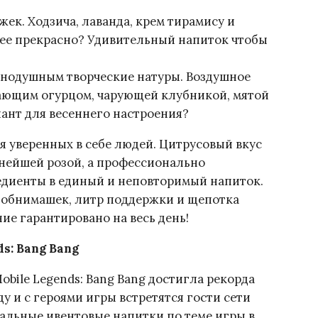
ек. Ходзича, лаванда, крем тирамису и
лее прекрасно? Удивительный напиток чтобы
равнодушным творческие натуры. Воздушное
жающим огурцом, чарующей клубникой, мятой
иант для весеннего настроения?
я уверенных в себе людей. Цитрусовый вкус
нейшей розой, а профессионально
едиенты в единый и неповторимый напиток.
 обнимашек, литр поддержки и щепотка
ие гарантировано на весь день!
s: Bang Bang
bile Legends: Bang Bang достигла рекорда
ду и с героями игры встретятся гости сети
альные ивентовые напитки по теме игры в