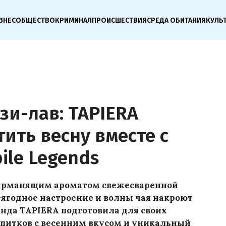
ЗНЕС
ОБЩЕСТВО
КРИМИНАЛ
ПРОИСШЕСТВИЯ
СРЕДА ОБИТАНИЯ
КУЛЬ
зи-лав: TAPIERA
ить весну вместе с
ile Legends
дурманящим ароматом свежесваренной
-ягодное настроение и волны чая накроют
енда TAPIERA подготовила для своих
питков с весенним вкусом и уникальный