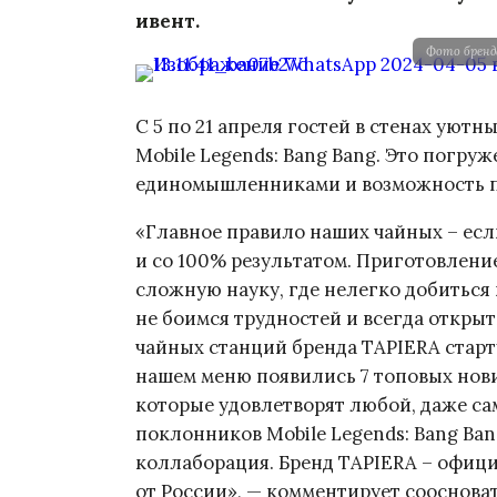
ивент.
Фото бренд
С 5 по 21 апреля гостей в стенах уютн
Mobile Legends: Bang Bang. Это погруж
единомышленниками и возможность по
«Главное правило наших чайных – есл
и со 100% результатом. Приготовлени
сложную науку, где нелегко добиться
не боимся трудностей и всегда открыт
чайных станций бренда TAPIERA старту
нашем меню появились 7 топовых нов
которые удовлетворят любой, даже са
поклонников Mobile Legends: Bang Ban
коллаборация. Бренд TAPIERA – офиц
от России», — комментирует сооснова