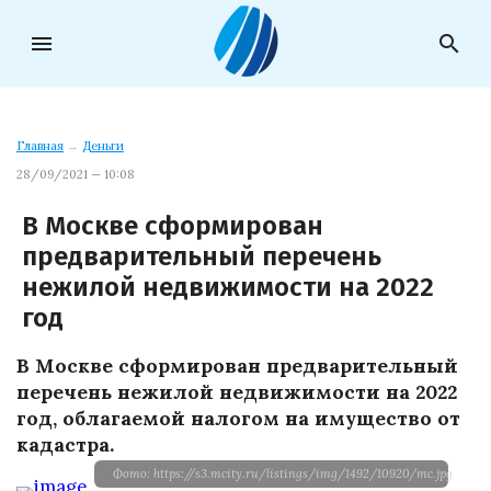
menu
search
Главная
→
Деньги
28/09/2021 — 10:08
В Москве сформирован
предварительный перечень
нежилой недвижимости на 2022
год
В Москве сформирован предварительный
перечень нежилой недвижимости на 2022
год, облагаемой налогом на имущество от
кадастра.
Фото: https://s3.mcity.ru/listings/img/1492/10920/mc.jpg