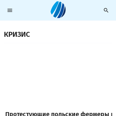
menu
search
КРИЗИС
Протестующие польские фермеры п