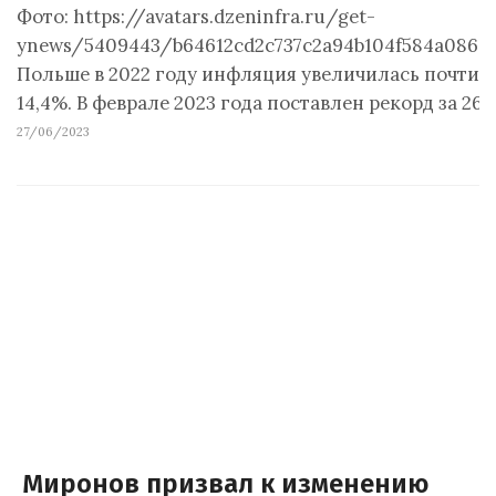
Фото: https://avatars.dzeninfra.ru/get-
ynews/5409443/b64612cd2c737c2a94b104f584a0860
Польше в 2022 году инфляция увеличилась почти в 
14,4%. В феврале 2023 года поставлен рекорд за 26 
27/06/2023
Миронов призвал к изменению