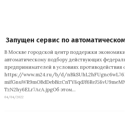
Запущен сервис по автоматическом
В Москве городской центр поддержки экономики з
автоматическому подбору действующих федеральн
предпринимателей в условиях противодействия са
https://www.m24.ru/b/d/nBkSUhL2hFUgnc6wL76Br
mifGnuWR9mOBdDebBizCnTY8qdJf6ReJ58vU9meMMo
TzN2hy6ELr7AcA.jpgОб этом…
04/04/2022