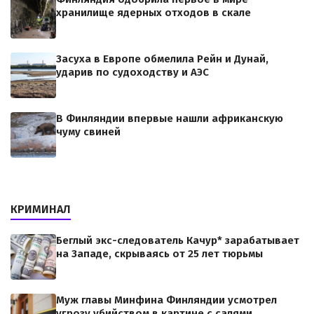
хранилище ядерных отходов в скале
Засуха в Европе обмелила Рейн и Дунай,
ударив по судоходству и АЭС
В Финляндии впервые нашли африканскую
чуму свиней
КРИМИНАЛ
Беглый экс-следователь Качур* зарабатывает
на Западе, скрываясь от 25 лет тюрьмы
Муж главы Минфина Финляндии усмотрел
угрозу убийством в картине с салями