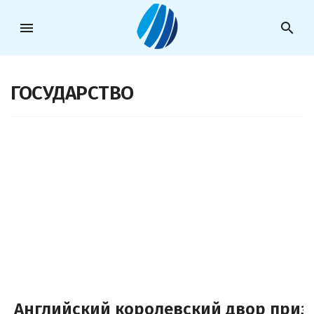
menu
search
ГОСУДАРСТВО
Английский королевский двор приз