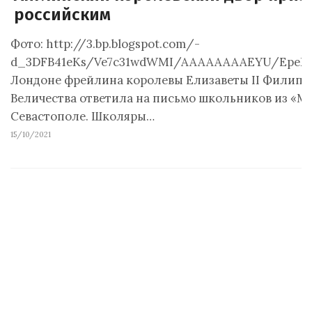
российским
Фото: http://3.bp.blogspot.com/-
d_3DFB41eKs/Ve7c31wdWMI/AAAAAAAAEYU/EpeD
Лондоне фрейлина королевы Елизаветы II Филиппа
Величества ответила на письмо школьников из «М
Севастополе. Школяры…
15/10/2021