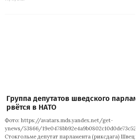
Группа депутатов шведского парлам
рвётся в НАТО
Фото: https://avatars.mds.yandex.net/get-
ynews/53866/19e0478bb92e4a9b0802c10d0de73c52
Стокгольме депутат парламента (риксдага) Швеци