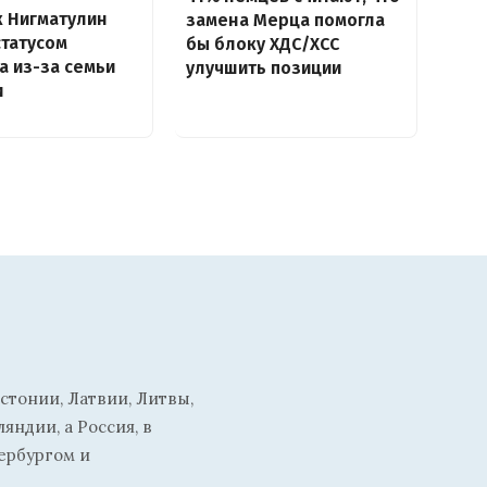
 Нигматулин
замена Мерца помогла
статусом
бы блоку ХДС/ХСС
а из-за семьи
улучшить позиции
и
стонии, Латвии, Литвы,
ндии, а Россия, в
ербургом и