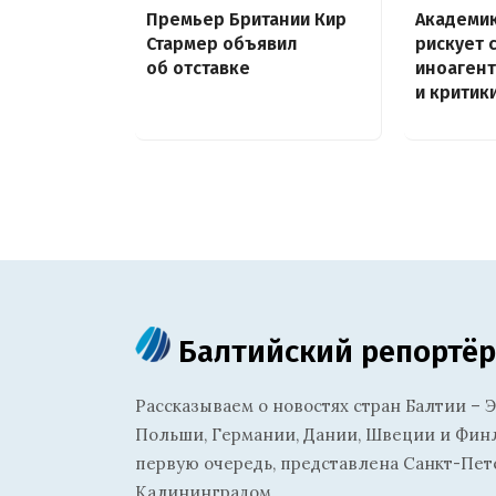
Премьер Британии Кир
Академик
Стармер объявил
рискует 
об отставке
иноагент
и критик
Балтийский репортёр
Рассказываем о новостях стран Балтии – Э
Польши, Германии, Дании, Швеции и Финля
первую очередь, представлена Санкт-Пет
Калининградом.