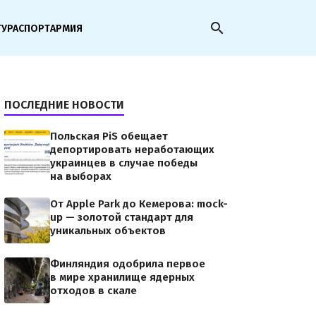
search
ТУРА
СПОРТ
АРМИЯ
ПОСЛЕДНИЕ НОВОСТИ
Польская PiS обещает
депортировать неработающих
украинцев в случае победы
на выборах
От Apple Park до Кемерова: mock-
up — золотой стандарт для
уникальных объектов
Финляндия одобрила первое
в мире хранилище ядерных
отходов в скале