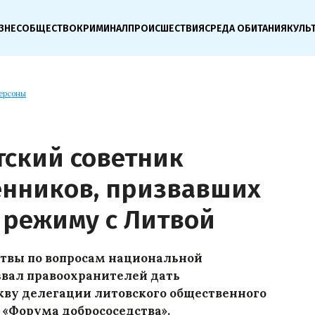
ЗНЕС
ОБЩЕСТВО
КРИМИНАЛ
ПРОИСШЕСТВИЯ
СРЕДА ОБИТАНИЯ
КУЛЬ
ерсоны
тский советник
енников, призвавших
 режиму с Литвой
итвы по вопросам национальной
звал правоохранителей дать
кву делегации литовского общественного
 «Форума добрососедства».