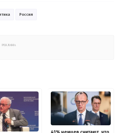
итика
Россия
РЕКЛАМА
41% немцев считают, что