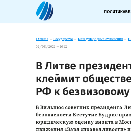
ПОЛИТИКА
БИ
Главная
→
Государство
→
Международные отношения
→
П
02/08/2022 — 16:12
В Литве президен
клеймит обществ
РФ к безвизовому
В Вильнюс советник президента Л
безопасности Кестутис Будрис при
юридическую оценку визита в Мос
движения «Заря справедливости» и