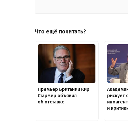
Что ещё почитать?
Премьер Британии Кир
Академик
Стармер объявил
рискует 
об отставке
иноагент
и критик