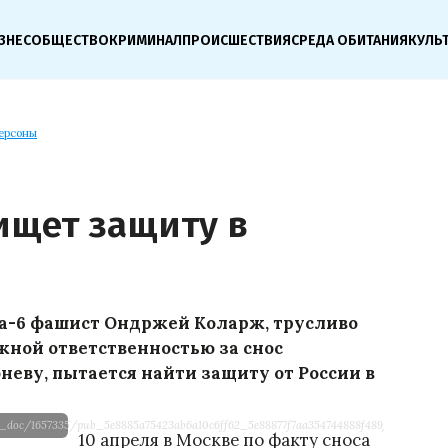
ЗНЕС
ОБЩЕСТВО
КРИМИНАЛ
ПРОИСШЕСТВИЯ
СРЕДА ОБИТАНИЯ
КУЛЬ
ерсоны
ищет защиту в
га-6 фашист Ондржей Коларж, трусливо
ной ответственностью за снос
еву, пытается найти защиту от России в
en_doc/1657335/pub_5e8885a75423ab6a10c6ff62_5e88877f7aa354744888f489/scale_1200
10 апреля в Москве по факту сноса