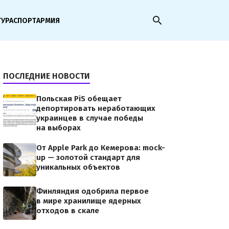
search
ТУРА
СПОРТ
АРМИЯ
ПОСЛЕДНИЕ НОВОСТИ
Польская PiS обещает
депортировать неработающих
украинцев в случае победы
на выборах
От Apple Park до Кемерова: mock-
up — золотой стандарт для
уникальных объектов
Финляндия одобрила первое
в мире хранилище ядерных
отходов в скале