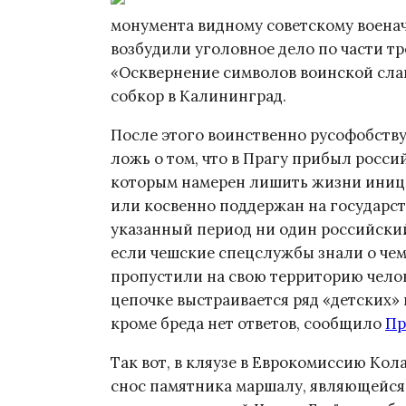
монумента видному советскому военач
возбудили уголовное дело по части тр
«Осквернение символов воинской сла
собкор в Калининград.
После этого воинственно русофобств
ложь о том, что в Прагу прибыл росс
которым намерен лишить жизни иниц
или косвенно поддержан на государст
указанный период ни один российский
если чешские спецслужбы знали о чем
пропустили на свою территорию челов
цепочке выстраивается ряд «детских» 
кроме бреда нет ответов, сообщило
Пр
Так вот, в кляузе в Еврокомиссию Кол
снос памятника маршалу, являющейся