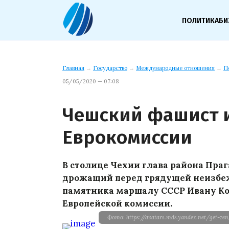
ПОЛИТИКА
БИ
Главная
→
Государство
→
Международные отношения
→
П
05/05/2020 — 07:08
Чешский фашист 
Еврокомиссии
В столице Чехии глава района Пра
дрожащий перед грядущей неизбеж
памятника маршалу СССР Ивану Кон
Европейской комиссии.
Фото: https://avatars.mds.yandex.net/get-z