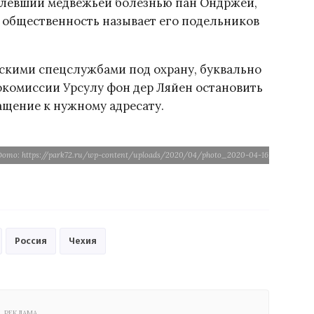
болевший медвежьей болезнью пан Ондржей,
я общественность называет его подельников
скими спецслужбами под охрану, буквально
окомиссии Урсулу фон дер Ляйен остановить
ащение к нужному адресату.
ото: https://park72.ru/wp-content/uploads/2020/04/photo_2020-04-16_20-33-32.j
Россия
Чехия
РЕКЛАМА