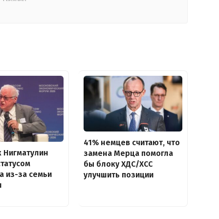
41% немцев считают, что
 Нигматулин
замена Мерца помогла
статусом
бы блоку ХДС/ХСС
а из-за семьи
улучшить позиции
и