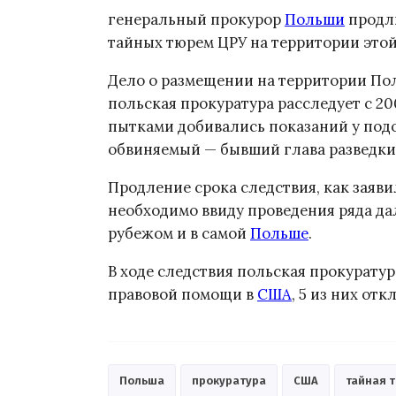
генеральный прокурор
Польши
продли
тайных тюрем ЦРУ на территории этой
Дело о размещении на территории По
польская прокуратура расследует с 20
пытками добивались показаний у подо
обвиняемый — бывший глава разведки
Продление срока следствия, как заяв
необходимо ввиду проведения ряда д
рубежом и в самой
Польше
.
В ходе следствия польская прокуратур
правовой помощи в
США
, 5 из них отк
Польша
прокуратура
США
тайная 