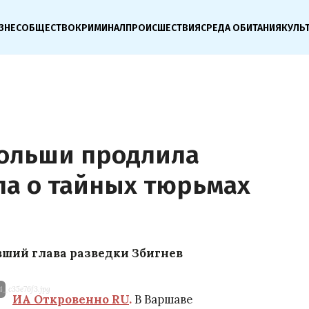
ЗНЕС
ОБЩЕСТВО
КРИМИНАЛ
ПРОИСШЕСТВИЯ
СРЕДА ОБИТАНИЯ
КУЛЬ
Польши продлила
ла о тайных тюрьмах
вший глава разведки Збигнев
4_c35e76f3.jpg
ИА Откровенно RU
.
В Варшаве