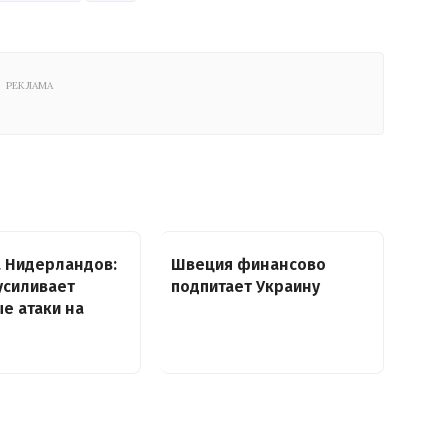
РЕКЛАМА
 Нидерландов:
Швеция финансово
усиливает
подпитает Украину
е атаки на