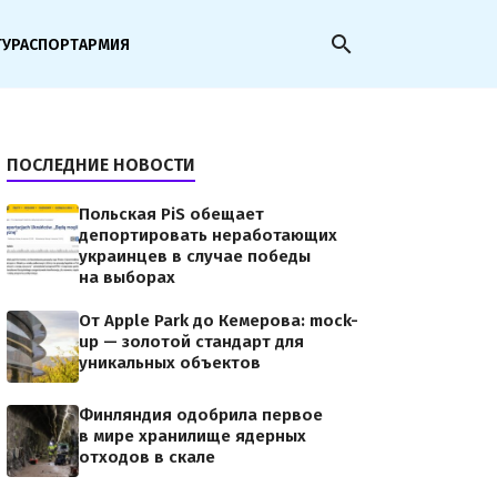
search
ТУРА
СПОРТ
АРМИЯ
ПОСЛЕДНИЕ НОВОСТИ
Польская PiS обещает
депортировать неработающих
украинцев в случае победы
на выборах
От Apple Park до Кемерова: mock-
up — золотой стандарт для
уникальных объектов
Финляндия одобрила первое
в мире хранилище ядерных
отходов в скале