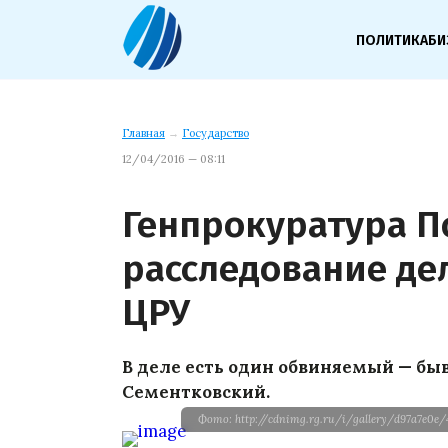
ПОЛИТИКА
БИ
Главная
→
Государство
12/04/2016 — 08:11
Генпрокуратура 
расследование де
ЦРУ
В деле есть один обвиняемый — бы
Сементковский.
Фото: http://cdnimg.rg.ru/i/gallery/d97a7e0e/