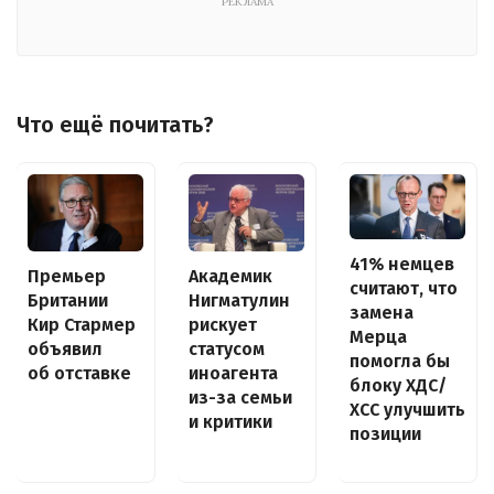
РЕКЛАМА
Что ещё почитать?
41% немцев
Премьер
Академик
считают, что
Британии
Нигматулин
замена
Кир Стармер
рискует
Мерца
объявил
статусом
помогла бы
об отставке
иноагента
блоку ХДС/
из-за семьи
ХСС улучшить
и критики
позиции