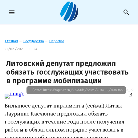
menu
search
Главная
→
Государство
→
Персоны
21/06/2023 — 10:24
Литовский депутат предложил
обязать госслужащих участвовать
в программе мобилизации
Фото: https://topwar.ru/uploads/posts/2014-12/1418066326_5408
В
Вильнюсе депутат парламента (сейма) Литвы
Лауринас Касчюнас предложил обязать
госслужащих в течение года после получения
работы в обязательном порядке участвовать в
программе мобилизации гражданского