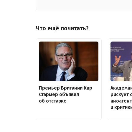
Что ещё почитать?
Премьер Британии Кир
Академик
Стармер объявил
рискует 
об отставке
иноагент
и критик