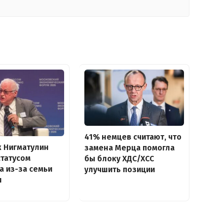
41% немцев считают, что
 Нигматулин
замена Мерца помогла
статусом
бы блоку ХДС/ХСС
а из-за семьи
улучшить позиции
и