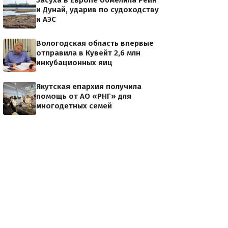
Засуха в Европе обмелила Рейн
и Дунай, ударив по судоходству
и АЭС
Вологодская область впервые
отправила в Кувейт 2,6 млн
инкубационных яиц
Якутская епархия получила
помощь от АО «РНГ» для
многодетных семей