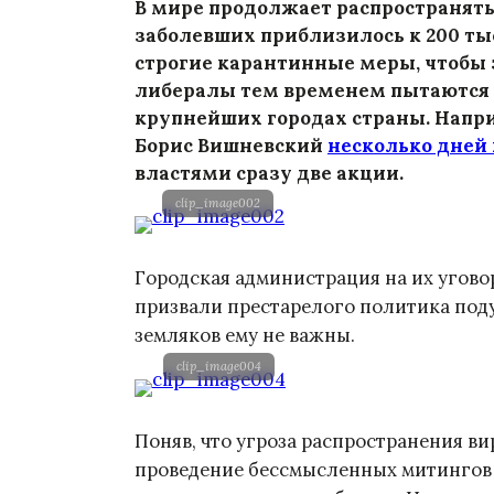
В мире продолжает распространять
заболевших приблизилось к 200 ты
строгие карантинные меры, чтобы 
либералы тем временем пытаются 
крупнейших городах страны. Напри
Борис Вишневский
несколько дней 
властями сразу две акции.
clip_image002
Городская администрация на их угово
призвали престарелого политика подум
земляков ему не важны.
clip_image004
Поняв, что угроза распространения в
проведение бессмысленных митингов