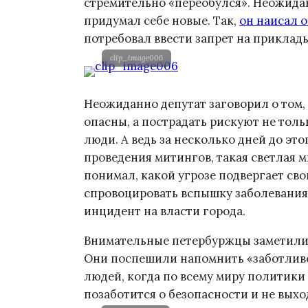
стремительно «переобулся». Неожидан
придумал себе новые. Так,
он наисал 
потребовал ввести запрет на приклад
clip_image006
Неожиданно депутат заговорил о том,
опасны, а пострадать рискуют не тол
люди. А ведь за несколько дней до это
проведения митингов, такая светлая м
понимал, какой угрозе подвергает св
спровоцировать вспышку заболевания,
инцидент на власти города.
Внимательные петербуржцы заметили 
Они поспешили напомнить «заботливом
людей, когда по всему миру политики
позаботится о безопасности и не выхо