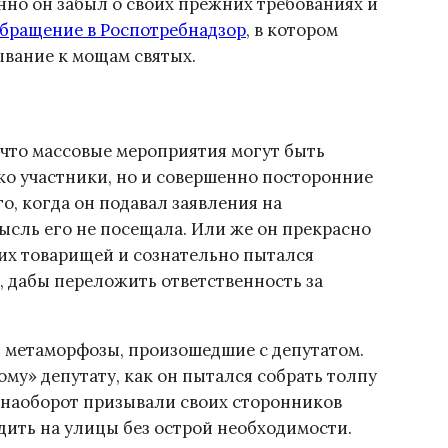
но он забыл о своих прежних требованиях и
обращение в Роспотребнадзор
, в котором
ывание к мощам святых.
 что массовые мероприятия могут быть
ько участники, но и совершенно посторонние
го, когда он подавал заявления на
ысль его не посещала. Или же он прекрасно
оих товарищей и сознательно пытался
 дабы переложить ответственность за
метаморфозы, произошедшие с депутатом.
у» депутату, как он пытался собрать толпу
 наоборот призывали своих сторонников
дить на улицы без острой необходимости.