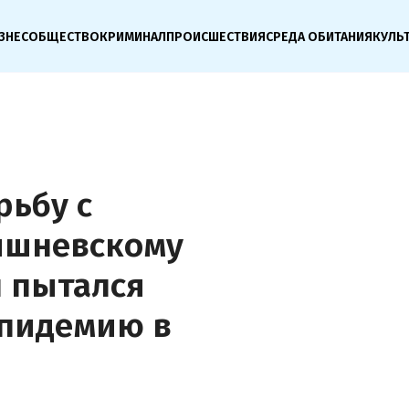
ЗНЕС
ОБЩЕСТВО
КРИМИНАЛ
ПРОИСШЕСТВИЯ
СРЕДА ОБИТАНИЯ
КУЛЬ
рьбу с
ишневскому
н пытался
эпидемию в