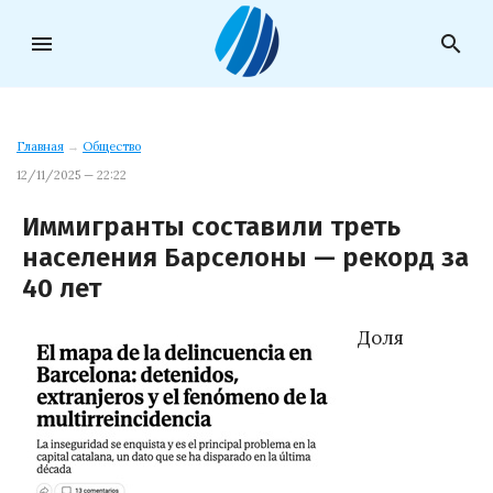
menu
search
Главная
→
Общество
12/11/2025 — 22:22
Иммигранты составили треть
населения Барселоны — рекорд за
40 лет
Доля