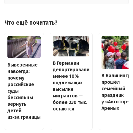
Что ещё почитать?
В Германии
Вывезенные
депортировали
навсегда:
В Калинингр
менее 10%
почему
прошёл
подлежащих
российские
семейный
высылке
суды
праздник
мигрантов —
бессильны
у «Автотор-
более 230 тыс.
вернуть
Арены»
остаются
детей
из‑за границы