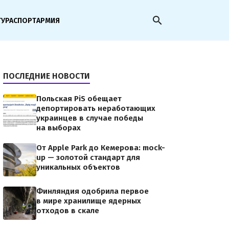
search
ТУРА
СПОРТ
АРМИЯ
ПОСЛЕДНИЕ НОВОСТИ
Польская PiS обещает
депортировать неработающих
украинцев в случае победы
на выборах
От Apple Park до Кемерова: mock-
up — золотой стандарт для
уникальных объектов
Финляндия одобрила первое
в мире хранилище ядерных
отходов в скале