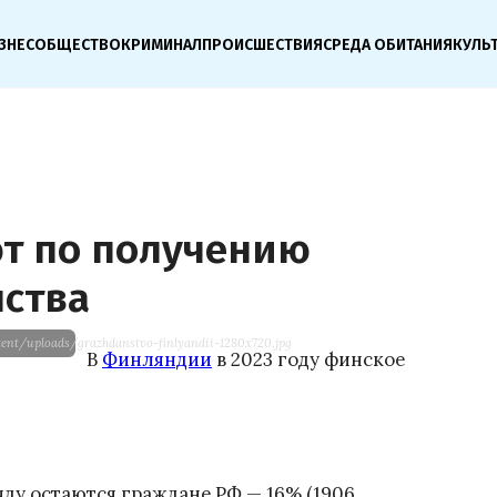
ЗНЕС
ОБЩЕСТВО
КРИМИНАЛ
ПРОИСШЕСТВИЯ
СРЕДА ОБИТАНИЯ
КУЛЬ
т по получению
ства
tent/uploads/grazhdanstvo-finlyandii-1280x720.jpg
В
Финляндии
в 2023 году финское
ду остаются граждане РФ — 16% (1906