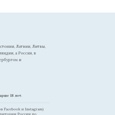
стонии, Латвии, Литвы,
ндии, а Россия, в
ербургом и
рше 18 лет.
 Facebook и Instagram)
рритории России по