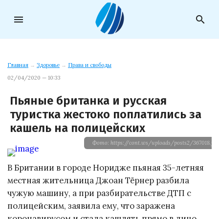
menu
search
Главная
→
Здоровье
→
Права и свободы
02/04/2020 — 10:33
Пьяные британка и русская
туристка жестоко поплатились за
кашель на полицейских
Фото: https://cont.ws/uploads/posts2/367018.jpg
В Британии в городе Норидже пьяная 35-летняя
местная жительница Джоан Тёрнер разбила
чужую машину, а при разбирательстве ДТП с
полицейским, заявила ему, что заражена
коронавирусом и стала кашлять прямо в лицо