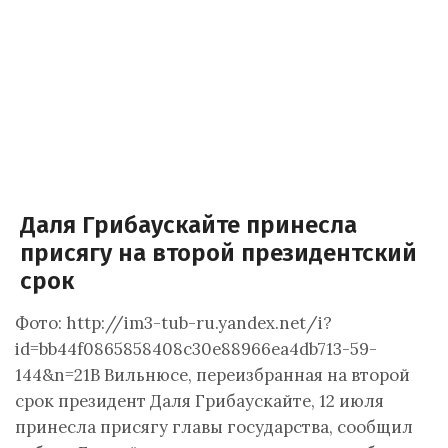
Даля Грибаускайте принесла
присягу на второй президентский
срок
Фото: http://im3-tub-ru.yandex.net/i?
id=bb44f0865858408c30e88966ea4db713-59-
144&n=21В Вильнюсе, переизбранная на второй
срок президент Даля Грибаускайте, 12 июля
принесла присягу главы государства, сообщил