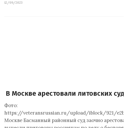
12/09/2023
В Москве арестовали литовских суд
Фото:
https://veteransrussian.ru/upload/iblock/921/e2
Москве Басманный районный суд заочно арестовал 
вынесли приговоры россиянам по делу о беспорядка