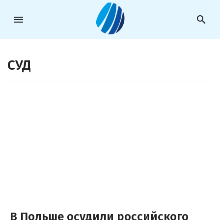
menu
search
СУД
В Польше осудили российского