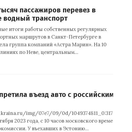
тысяч пассажиров перевез в
е водный транспорт
ые итоги работы собственных регулярных
ортных маршрутов в Санкт-Петербурге в
вела группа компаний «Астра Марин». На 10
линиях по Неве, центральным…
апретила въезд авто с российскими н
.ukraina.ru/img/07e7/09/0d/1049374811_0:317:3076:
нтября 2023 года, с 10 часов московского времени за
окомиссии. У въехавших в Эстонию…