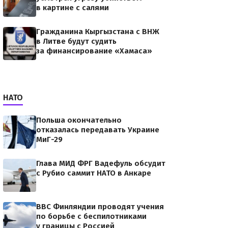
в картине с салями
Гражданина Кыргызстана с ВНЖ
в Литве будут судить
за финансирование «Хамаса»
НАТО
Польша окончательно
отказалась передавать Украине
МиГ-29
Глава МИД ФРГ Вадефуль обсудит
с Рубио саммит НАТО в Анкаре
ВВС Финляндии проводят учения
инляндию
по борьбе с беспилотниками
у границы с Россией
тили 4,7