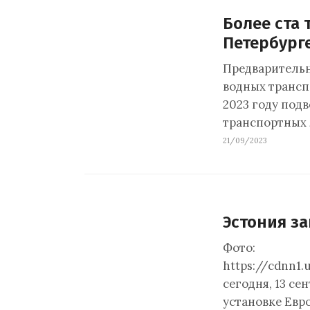
Более ста 
Петербург
Предварительн
водных трансп
2023 году под
транспортных 
21/09/2023
Эстония з
Фото:
https://cdnn1
сегодня, 13 се
установке Евр