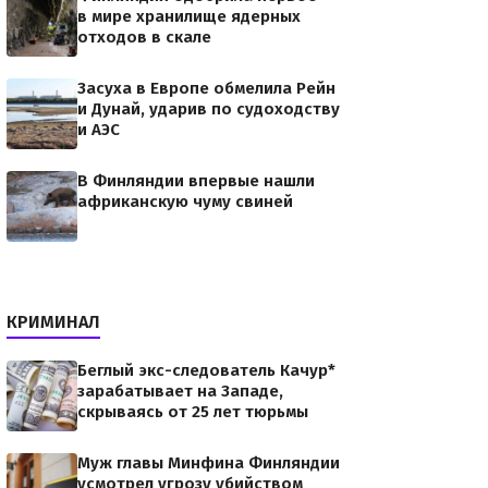
закрытием…
в мире хранилище ядерных
отходов в скале
Засуха в Европе обмелила Рейн
и Дунай, ударив по судоходству
и АЭС
В Финляндии впервые нашли
африканскую чуму свиней
КРИМИНАЛ
Беглый экс-следователь Качур*
зарабатывает на Западе,
скрываясь от 25 лет тюрьмы
Муж главы Минфина Финляндии
усмотрел угрозу убийством