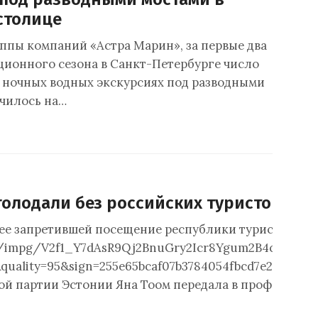
столице
ппы компаний «Астра Марин», за первые два
ционного сезона в Санкт-Петербурге число
 ночных водных экскурсиях под разводными
чилось на…
голодали без российских туристов
ее запретившей посещение республики туристами из Р
m/impg/V2f1_Y7dAsR9Qj2BnuGry2Icr8Ygum2B4cuZOg/
&quality=95&sign=255e65bcaf07b3784054fbcd7e282
ой партии Эстонии Яна Тоом передала в профильны