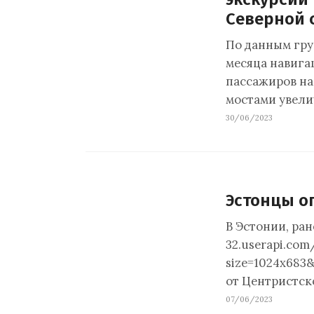
Северной 
По данным гру
месяца навига
пассажиров на
мостами увели
30/06/2023
Эстонцы о
В Эстонии, ран
32.userapi.co
size=1024x683
от Центристск
07/06/2023