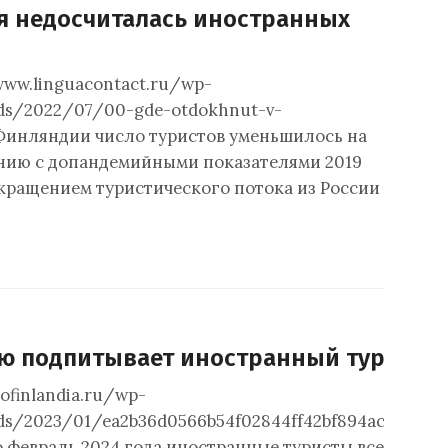
 недосчиталась иностранных
www.linguacontact.ru/wp-
ds/2022/07/00-gde-otdokhnut-v-
В Финляндии число туристов уменьшилось на
нию с допандемийными показателями 2019
сокращением туристического потока из России
 подпитывает иностранный туризм
gofinlandia.ru/wp-
ds/2023/01/ea2b36d0566b54f02844ff42bf894ac1.jpgФ
о февраль 2024 года иностранные туристы всего посе