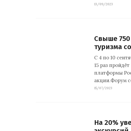
13/09/2023
Свыше 750
туризма с
С 4 по 10 сен
15 раз пройдё
платформы Рос
акции.Форум с
15/07/2023
На 20% ув
экскурсий