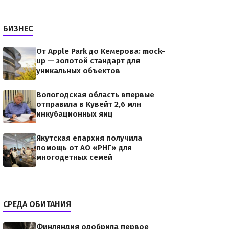
БИЗНЕС
От Apple Park до Кемерова: mock-
up — золотой стандарт для
уникальных объектов
Вологодская область впервые
отправила в Кувейт 2,6 млн
инкубационных яиц
Якутская епархия получила
помощь от АО «РНГ» для
многодетных семей
онии
СРЕДА ОБИТАНИЯ
b55bb09c601cb9e133f8.jpegВ
ресекающих границу с РФ
Финляндия одобрила первое