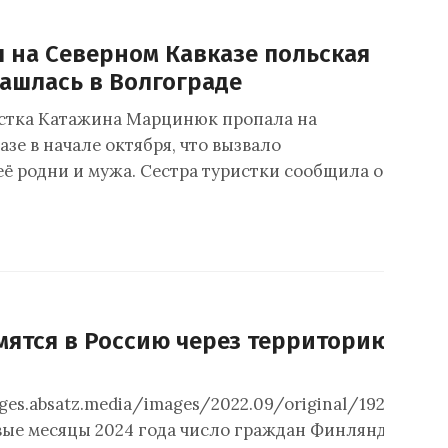
 на Северном Кавказе польская
нашлась в Волгограде
стка Катажина Марцинюк пропала на
зе в начале октября, что вызвало
её родни и мужа. Сестра туристки сообщила о
ятся в Россию через территорию Эст
ges.absatz.media/images/2022.09/original/1920_6310
вые месяцы 2024 года число граждан Финляндии, пе