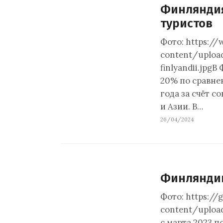
Финляндия
туристов
Фото: https://
content/uploa
finlyandii.jpg
20% по сравне
года за счёт 
и Азии. В…
26/04/2024
Финляндию
Фото: https://
content/uploa
с марта 2023 п