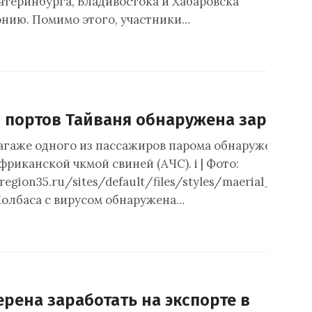
атеринбурга, Владивостока и Хабаровска
понию. Помимо этого, участники…
з портов Тайваня обнаружена заражен
багаже одного из пассажиров парома обнаружена колб
риканской чкмой свиней (АЧС). i | Фото:
.region35.ru/sites/default/files/styles/maerial_imag
Колбаса с вирусом обнаружена…
рена заработать на экспорте в