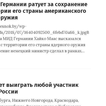
 Германии ратует за сохранение
ории его страны американского
оружия
4esnok.by/wp-
ds/2018/07/16404092500_6febd70a86_k.jpgВ
а МИД Германии Хайко Маас высказался
 с территории его страны ядерного оружия
ление немецкий министр сделал в рамках…
ет выиграть любой участник
 России
урга, Нижнего Новгорода, Краснодара,