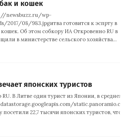
бак и кошек
ps://newsbuzz.ru/wp-
s/2017/08/983.jpgитва готовится к эспрту в
 кошек. Об этом собкору ИА Откровенно RU в
щили в министерстве сельского хозяйства…
вечает японских туристов
RU. В Литве один турист из Японии, в среднем, трати
atastorage.googleapis.com/static.panoramio.com/pho
у посетили 22,7 тысячи японских туристов, что…