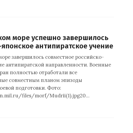
ком море успешно завершилось
-японское антипиратское учение
море завершилось совместное российско-
ие антипиратской направленности. Военные
тран полностью отработали все
ные совместным планом эпизоды
оевой подготовки. Фото:
n.mil.ru/files/morf/Mudrii(1).jpg20…