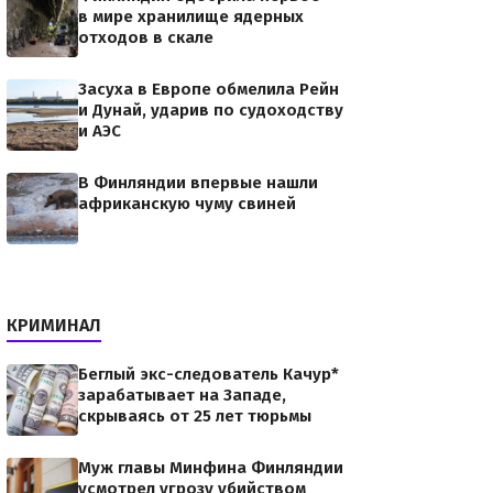
в мире хранилище ядерных
отходов в скале
Засуха в Европе обмелила Рейн
и Дунай, ударив по судоходству
и АЭС
В Финляндии впервые нашли
африканскую чуму свиней
КРИМИНАЛ
Беглый экс-следователь Качур*
зарабатывает на Западе,
скрываясь от 25 лет тюрьмы
Муж главы Минфина Финляндии
усмотрел угрозу убийством