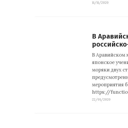
11/11/2020
В Аравийс
российско
В Аравийском 
японское учен
моряки двух с
предусмотрен
мероприятия б
https://functio
22/01/2020