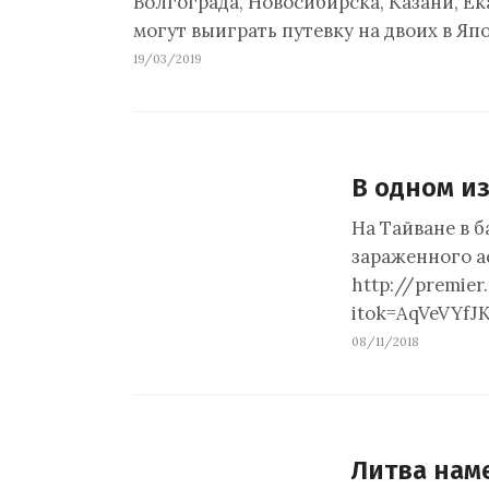
Волгограда, Новосибирска, Казани, Ек
могут выиграть путевку на двоих в Я
19/03/2019
В одном и
На Тайване в 
зараженного аф
http://premier
itok=AqVeVYfJ
08/11/2018
Литва наме