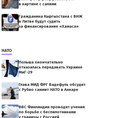
в картине с салями
Гражданина Кыргызстана с ВНЖ
в Литве будут судить
за финансирование «Хамаса»
НАТО
Польша окончательно
отказалась передавать Украине
МиГ-29
Глава МИД ФРГ Вадефуль обсудит
с Рубио саммит НАТО в Анкаре
ВВС Финляндии проводят учения
по борьбе с беспилотниками
у границы с Россией