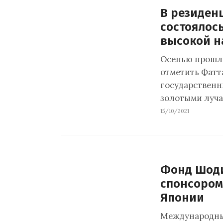
В резиден
состоялос
высокой н
Осенью прошло
отметить Фатт
государственн
золотыми луча
15/10/2021
Фонд Шоди
спонсором
Японии
Международный