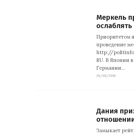
Меркель пр
ослаблять
Приоритетом я
проведение ме
http://politin
RU. В Японии в
Германии…
26/05/2016
Дания при
отношении
Замыкает рейт