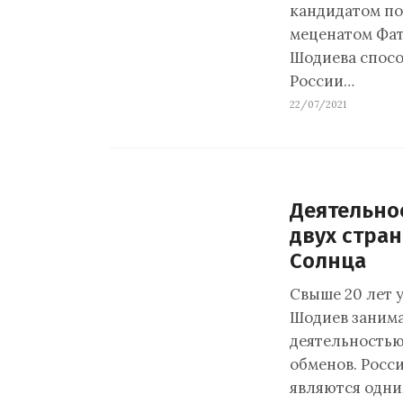
кандидатом по
меценатом Фат
Шодиева спосо
России…
22/07/2021
Деятельно
двух стра
Солнца
Свыше 20 лет 
Шодиев занима
деятельность
обменов. Росс
являются одн