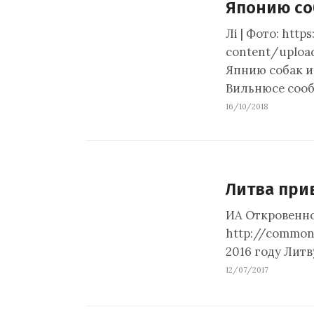
Японию со
Лi | Фото: htt
content/upload
Япнию собак и
Вильнюсе сооб
16/10/2018
Литва при
ИА Откровенно 
http://commond
2016 году Литв
12/07/2017