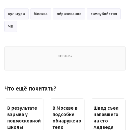
культура
Москва
образование
самоубийство
ЧП
РЕКЛАМА
Что ещё почитать?
В результате
В Москве в
Швед съел
взрыва у
подсобке
напавшего
подмосковной
обнаружено
на его
школы
тело
медведя