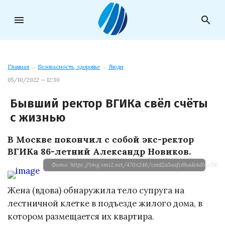
menu
search
Главная
→
Безопасность, здоровье
→
Люди
05/10/2022 — 12:30
Бывший ректор ВГИКа свёл счёты
с жизнью
В Москве покончил с собой экс-ректор
ВГИКа 86-летний Александр Новиков.
Фото: https://img.smi2.net/470x246/ceed2a5aafc6bade4d62c
Жена (вдова) обнаружила тело супруга на
лестничной клетке в подъезде жилого дома, в
котором размещается их квартира.