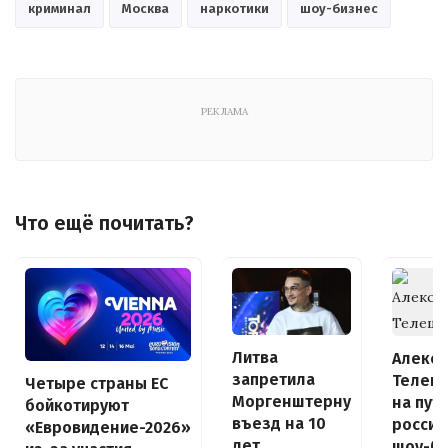
криминал
Москва
наркотики
шоу-бизнес
РЕКЛАМА
Что ещё почитать?
Литва
Алекс
запретила
Телеш
Четыре страны ЕС
Моргенштерну
на пути
бойкотируют
въезд на 10
россий
«Евровидение-2026»
лет
шоу-б