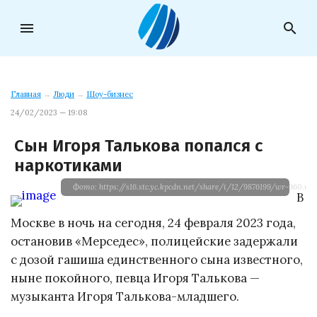
menu
search
Главная
→
Люди
→
Шоу-бизнес
24/02/2023 — 19:08
Сын Игоря Талькова попался с
наркотиками
Фото: https://s16.stc.yc.kpcdn.net/share/i/12/9876199/wr-960.we
В
Москве в ночь на сегодня, 24 февраля 2023 года,
остановив «Мерседес», полицейские задержали
с дозой гашиша единственного сына известного,
ныне покойного, певца Игоря Талькова —
музыканта Игоря Талькова-младшего.