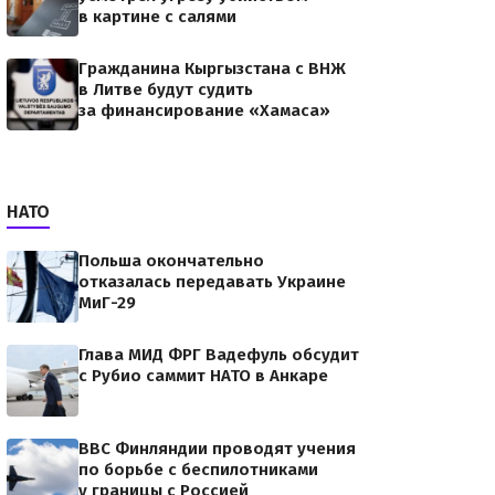
в картине с салями
Гражданина Кыргызстана с ВНЖ
в Литве будут судить
за финансирование «Хамаса»
НАТО
Польша окончательно
отказалась передавать Украине
МиГ-29
Глава МИД ФРГ Вадефуль обсудит
с Рубио саммит НАТО в Анкаре
ВВС Финляндии проводят учения
по борьбе с беспилотниками
у границы с Россией