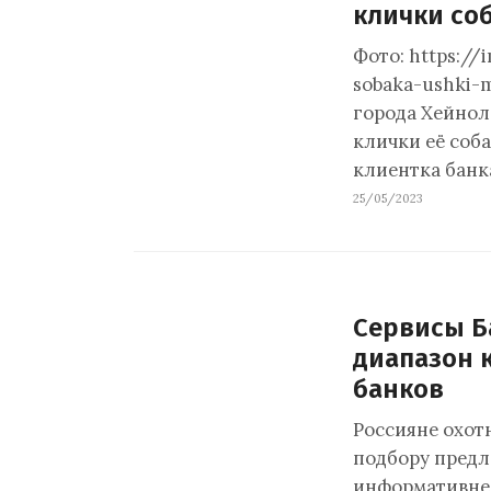
клички со
Фото: https://
sobaka-ushki-
города Хейнол
клички её соб
клиентка банка
25/05/2023
Сервисы Б
диапазон 
банков
Россияне охот
подбору предл
информативнее