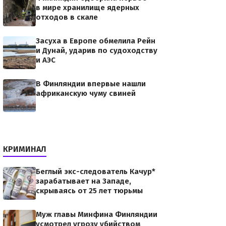
в мире хранилище ядерных
отходов в скале
Засуха в Европе обмелила Рейн
и Дунай, ударив по судоходству
и АЭС
В Финляндии впервые нашли
африканскую чуму свиней
КРИМИНАЛ
Беглый экс-следователь Качур*
зарабатывает на Западе,
скрываясь от 25 лет тюрьмы
Муж главы Минфина Финляндии
усмотрел угрозу убийством