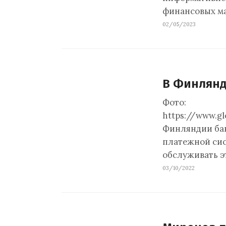
финансовых м
02/05/2023
В Финлянд
Фото:
https://www.gl
Финляндии бан
платежной сист
обслуживать э
03/10/2022