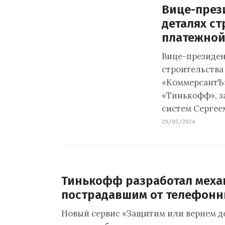
Вице-през
деталях с
платежной
Вице-президен
строительства
«КоммерсантЪ»
«Тинькофф», з
систем Сергее
29/03/2024
Тинькофф разработал механ
пострадавшим от телефон
Новый сервис «Защитим или вернем д