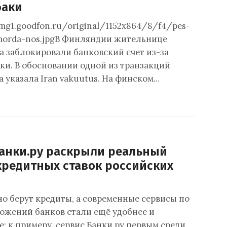
баки
img1.goodfon.ru/original/1152x864/8/f4/pes-
morda-nos.jpgВ Финляндии жительнице
а заблокировали банковский счет из-за
аки. В обосновании одной из транзакций
 указала Iran vakuutus. На финском…
анки.ру раскрыли реальный
кредитных ставок российских
но берут кредиты, а современные сервисы по
ожений банков стали ещё удобнее и
: к примеру, сервис Банки.ру первым среди