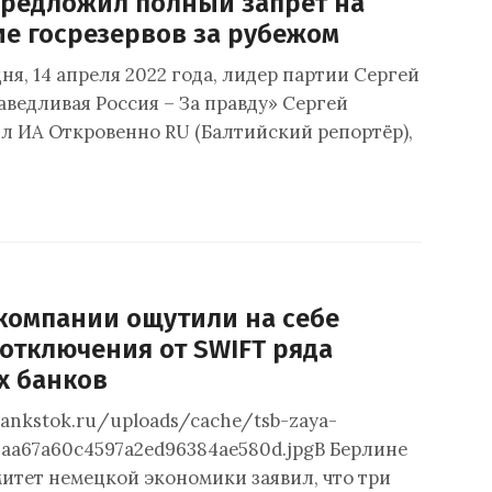
редложил полный запрет на
е госрезервов за рубежом
ня, 14 апреля 2022 года, лидер партии Сергей
ведливая Россия – За правду» Сергей
л ИА Откровенно RU (Балтийский репортёр),
компании ощутили на себе
отключения от SWIFT ряда
х банков
bankstok.ru/uploads/cache/tsb-zaya-
d3aa67a60c4597a2ed96384ae580d.jpgВ Берлине
итет немецкой экономики заявил, что три