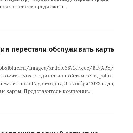
аркетплейсов предложил…
ии перестали обслуживать карты Uni
obalblue.ru/images/article687147.ece/BINARY/UnionP
коматы Nosto, единственной там сети, работающей 
емой UnionPay, сегодня, 3 октября 2022 года, перес
ти карты. Представитель компании…