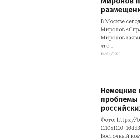
Миронов п
размещени
В Москве сегод
Миронов «Спра
Миронов заяви
что…
14/04/2022
Немецкие 
проблемы 
российски
Фото: https://
1110x1110-16d
Восточный ком