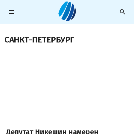
menu
search
САНКТ-ПЕТЕРБУРГ
Депутат Никешин намерен