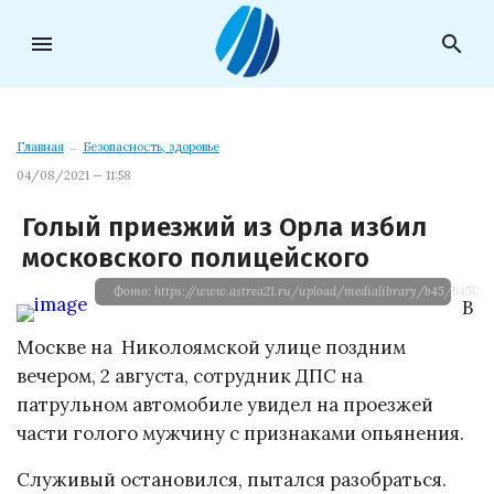
menu
search
Главная
→
Безопасность, здоровье
04/08/2021 — 11:58
Голый приезжий из Орла избил
московского полицейского
Фото: https://www.astrea21.ru/upload/medialibrary/b45/b450b
В
Москве на Николоямской улице поздним
вечером, 2 августа, сотрудник ДПС на
патрульном автомобиле увидел на проезжей
части голого мужчину с признаками опьянения.
Служивый остановился, пытался разобраться.