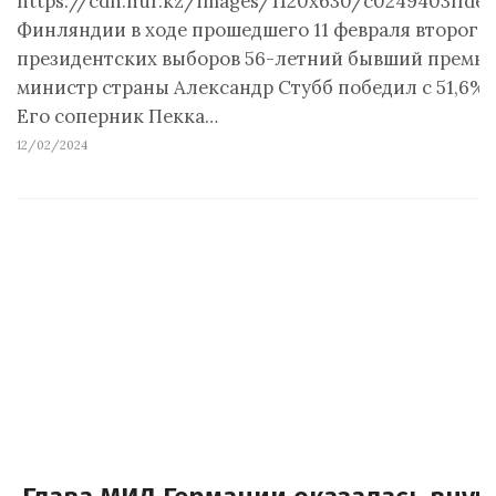
https://cdn.nur.kz/images/1120x630/c0249403ffdec
Финляндии в ходе прошедшего 11 февраля второго 
президентских выборов 56-летний бывший премье
министр страны Александр Стубб победил с 51,6% 
Его соперник Пекка…
12/02/2024