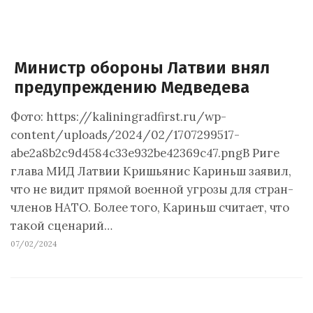
Министр обороны Латвии внял
предупреждению Медведева
Фото: https://kaliningradfirst.ru/wp-
content/uploads/2024/02/1707299517-
abe2a8b2c9d4584c33e932be42369c47.pngВ Риге
глава МИД Латвии Кришьянис Кариньш заявил,
что не видит прямой военной угрозы для стран-
членов НАТО. Более того, Кариньш считает, что
такой сценарий…
07/02/2024