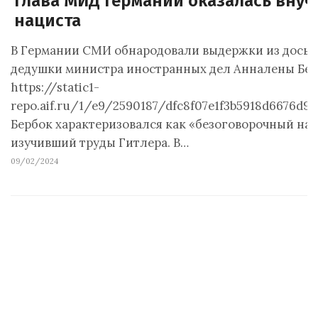
Глава МИД Германии оказалась внуч
нациста
В Германии СМИ обнародовали выдержки из досье 
дедушки министра иностранных дел Анналены Бер
https://static1-
repo.aif.ru/1/e9/2590187/dfc8f07e1f3b5918d6676d97
Бербок характеризовался как «безоговорочный на
изучивший труды Гитлера. В…
09/02/2024